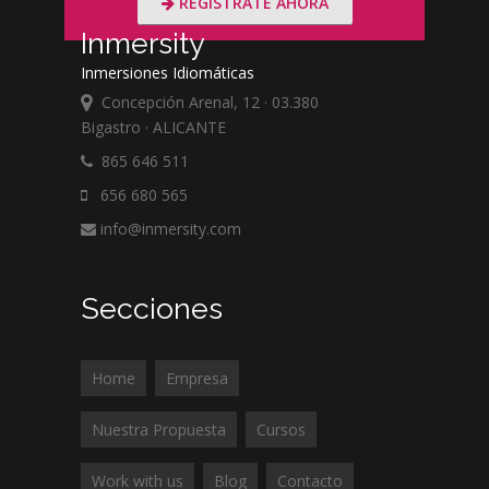
REGÍSTRATE AHORA
Inmersity
Inmersiones Idiomáticas
Concepción Arenal, 12 · 03.380
Bigastro · ALICANTE
865 646 511
656 680 565
info@inmersity.com
Secciones
Home
Empresa
Nuestra Propuesta
Cursos
Work with us
Blog
Contacto