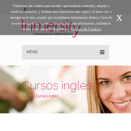
Utilizamos las cookies para ayudar a personalizar contenido, adaptar y
Inicio de sesión
·
Nuevo Usuario
medir los anuncios, y facilitar una experiencia más segura. Al hacer clic o
x
navegar en el sitio, aceptas que recopilemos información dentro y fuera de
la web mediante las cookies. Consulta aquí más información, incluida la
Politica de Cookies
relativa a los controles disponibles:
MENÚ
Cursos inglés
Home
/
Cursos inglés