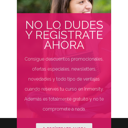
NO LO DUDES
Y REGÍSTRATE
AHORA
Consigue descuentos promocionales,
ofertas especiales, newsletters,
novedades y todo tipo de ventajas
cuando reserves tu curso en Inmersity.
Además es totalmente gratuito y no te
compromete a nada.