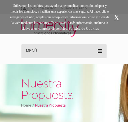
Utilizamos las cookies para ayudar a personalizar contenido, adaptar y
Inicio de sesión
·
Nuevo Usuario
medir los anuncios, y facilitar una experiencia más segura. Al hacer clic o
x
navegar en el sitio, aceptas que recopilemos información dentro y fuera de
la web mediante las cookies. Consulta aquí más información, incluida la
Politica de Cookies
relativa a los controles disponibles:
MENÚ
Nuestra
Propuesta
Home
/
Nuestra Propuesta