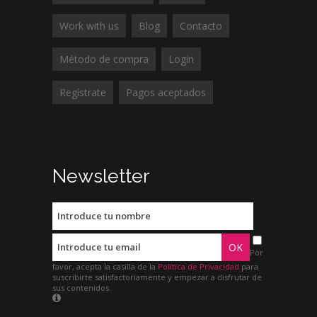
Work with us
Blog
Contacto
Método de compra
Login
Regístrate
Pagos aceptados
Newsletter
Por
favor, acepta la casilla de la
Política de Privacidad
para
suscribirte satisfactoriamente y empezar a disfrutar de
sus contenidos.