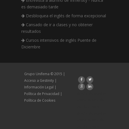
Entrevista a alumno de Inmersity - Nunca
es demasiado tarde
Desbloquea el inglés de forma excepcional
Cansado de ir a clases y no obtener
resultados
Cursos intensivos de inglés Puente de
Diciembre
Grupo Unifema © 2015
Acceso a Gestinity
Información Legal
diseño de tiendas
Política de Privacidad
online
diseño de
Política de Cookies
tiendas online
diseño de tiendas
online
diseño de
tiendas online