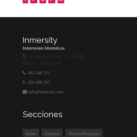
Inmersity
Inmersiones Idiomáticas
Concepción Arenal, 12 · 03.380
Bigastro · ALICANTE
865 646 511
656 680 565
info@inmersity.com
Secciones
Home
Empresa
Nuestra Propuesta