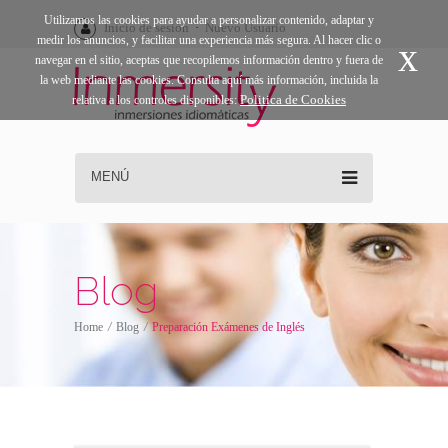
Utilizamos las cookies para ayudar a personalizar contenido, adaptar y
Inicio de sesión
·
Nuevo Usuario
medir los anuncios, y facilitar una experiencia más segura. Al hacer clic o
x
navegar en el sitio, aceptas que recopilemos información dentro y fuera de
la web mediante las cookies. Consulta aquí más información, incluida la
Politica de Cookies
relativa a los controles disponibles:
MENÚ
Blog
Home
/
Blog
/
Preparación Exámenes de Inglés