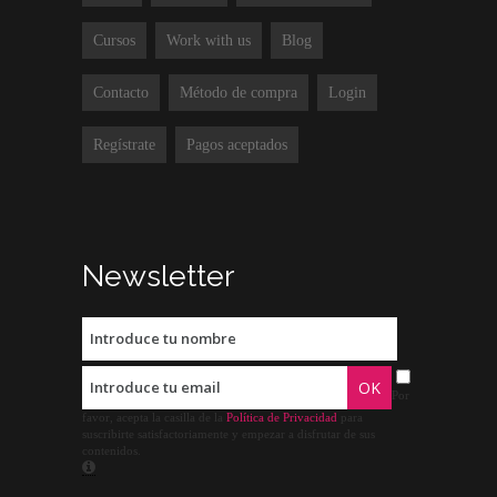
Cursos
Work with us
Blog
Contacto
Método de compra
Login
Regístrate
Pagos aceptados
Newsletter
Por
favor, acepta la casilla de la
Política de Privacidad
para
suscribirte satisfactoriamente y empezar a disfrutar de sus
contenidos.